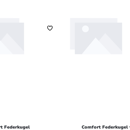
 den Warenkorb
In den Warenko
t Federkugel
Comfort Federkugel 