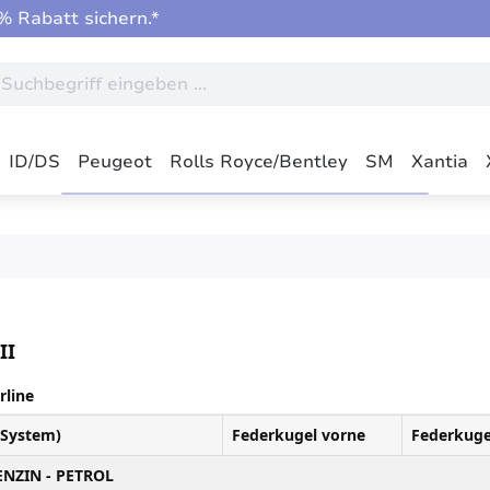
 Rabatt sichern.*
ID/DS
Peugeot
Rolls Royce/Bentley
SM
Xantia
II
rline
/System)
Federkugel vorne
Federkuge
ENZIN - PETROL