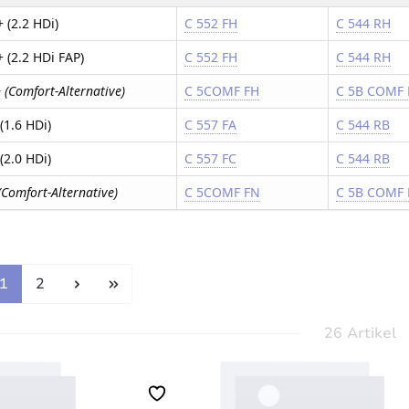
 (2.2 HDi)
C 552 FH
C 544 RH
 (2.2 HDi FAP)
C 552 FH
C 544 RH
 (Comfort-Alternative)
C 5COMF FH
C 5B COMF
(1.6 HDi)
C 557 FA
C 544 RB
(2.0 HDi)
C 557 FC
C 544 RB
(Comfort-Alternative)
C 5COMF FN
C 5B COMF
Seite
Seite
1
2
26 Artikel