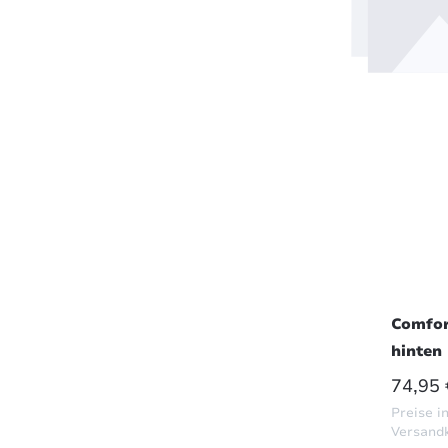
Comfor
hinten 
Hydrac
REGUL
74,95 
Preise in
Versand