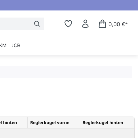
0,00 €*
XM
JCB
l hinten
Reglerkugel vorne
Reglerkugel hinten