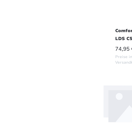
Comfor
LDS C5 
Limous
REGUL
74,95 
Hydrac
Preise in
Versand
In