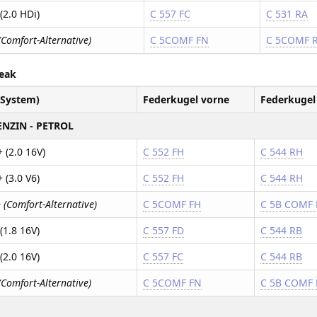
(2.0 HDi)
C 557 FC
C 531 RA
(Comfort-Alternative)
C 5COMF FN
C 5COMF 
reak
/System)
Federkugel vorne
Federkugel
ENZIN - PETROL
 (2.0 16V)
C 552 FH
C 544 RH
 (3.0 V6)
C 552 FH
C 544 RH
 (Comfort-Alternative)
C 5COMF FH
C 5B COMF
(1.8 16V)
C 557 FD
C 544 RB
(2.0 16V)
C 557 FC
C 544 RB
(Comfort-Alternative)
C 5COMF FN
C 5B COMF