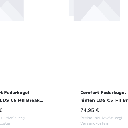
t Federkugel
Comfort Federkugel
LDS C5 I+II Break
hinten LDS C5 I+II B
tive 3
Hydractive 3 Plus Sp
ÄRER PREIS:
REGULÄRER PREI
€
74,95 €
kl. MwSt. zzgl.
Preise inkl. MwSt. zzgl.
kosten
Versandkosten