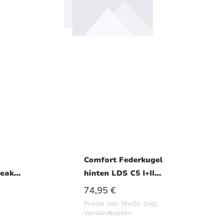
Comfort Federkugel
reak
hinten LDS C5 I+II
ort
Limousine Hydractive 3
S:
REGULÄRER PREIS:
74,95 €
Preise inkl. MwSt. zzgl.
Versandkosten