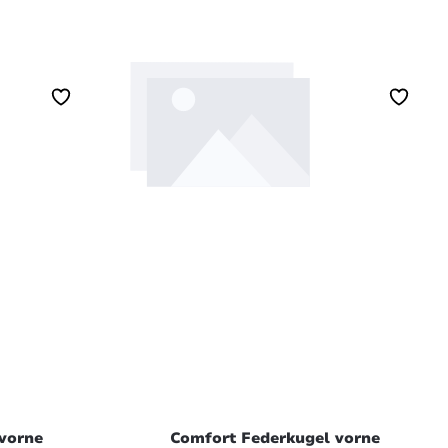
rb
In den Warenkorb
vorne
Comfort Federkugel vorne