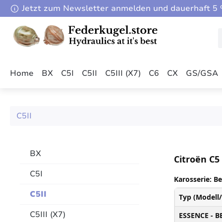
Jetzt zum Newsletter anmelden und dauerhaft 5 %
m Hauptinhalt springen
Zur Suche springen
Zur Hauptnavigation springen
Home
BX
C5I
C5II
C5III (X7)
C6
CX
GS/GSA
C5II
BX
Citroën C5 
C5I
Karosserie: Be
C5II
Typ (Modell
C5III (X7)
ESSENCE - B