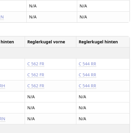
N/A
N/A
RN
N/A
N/A
 hinten
Reglerkugel vorne
Reglerkugel hinten
C 562 FR
C 544 RR
C 562 FR
C 544 RR
 RH
C 562 FR
C 544 RR
N/A
N/A
N/A
N/A
 RN
N/A
N/A