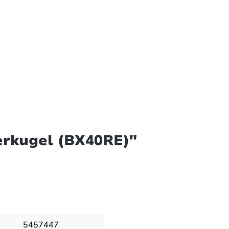
erkugel (BX40RE)"
5457447