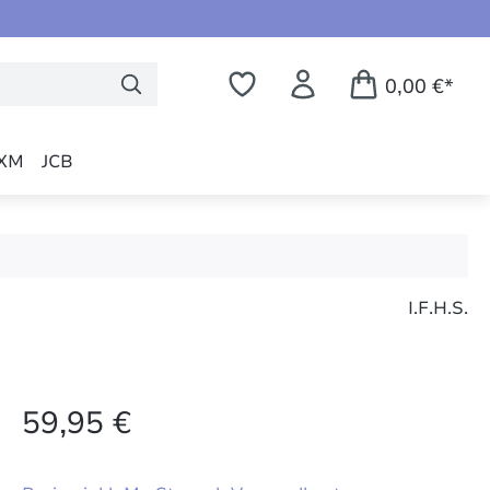
0,00 €*
XM
JCB
I.F.H.S.
59,95 €