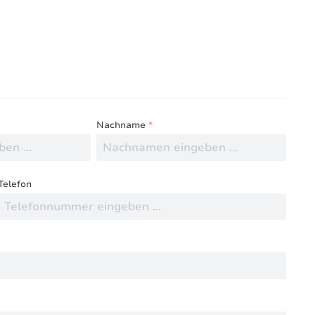
ngen mit anderen.
Nachname
*
Telefon