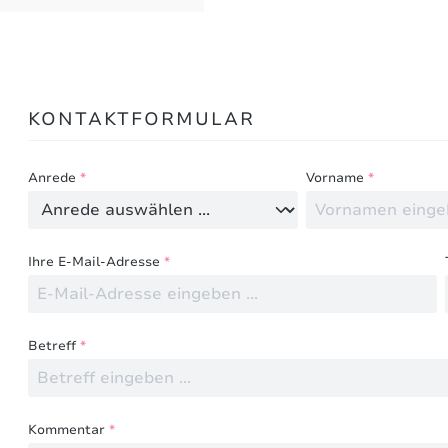
Bewertungen nur in der aktuellen Sprache anzeigen.
KONTAKTFORMULAR
Keine Bewertungen gefunden. Teilen Sie Ihre Erfahru
Anrede
*
Vorname
*
Ihre E-Mail-Adresse
*
Betreff
*
Kommentar
*