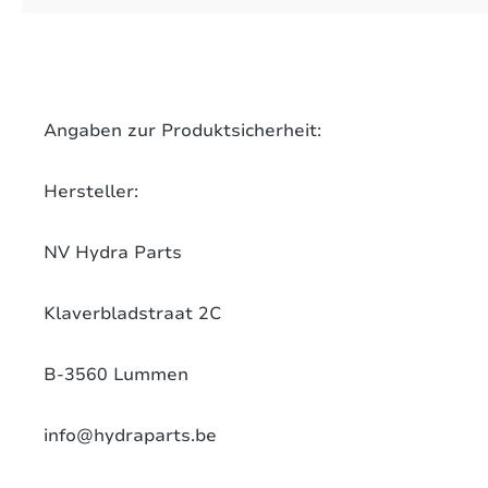
on 0 Bewertungen
werten Sie dieses Produkt!
chschnittliche Bewertung von 0 von 5 Sternen
Angaben zur Produktsicherheit:
len Sie Ihre Erfahrungen mit anderen Kunden.
Hersteller:
ewertung schreiben
NV Hydra Parts
Klaverbladstraat 2C
B-3560 Lummen
info@hydraparts.be