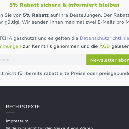
5% Rabatt sichern & informiert bleiben
en Sie von
5% Rabatt
auf Ihre Bestellungen. Der Rabatt
r gültig). Wir senden Ihnen maximal zwei E-Mails pro 
PTCHA geschützt und es gelten die
Datenschutzrichtlini
immungen
zur Kenntnis genommen und die
AGB
gelesen
Newsletter abo
lt nicht für bereits rabattierte Preise oder preisgebund
RECHTSTEXTE
Impressum
Widerrufsrecht für den Verkauf von Waren