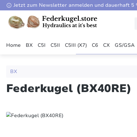
Jetzt zum Newsletter anmelden und dauerhaft 5 %
m Hauptinhalt springen
Zur Suche springen
Zur Hauptnavigation springen
Home
BX
C5I
C5II
C5III (X7)
C6
CX
GS/GSA
BX
Federkugel (BX40RE)
Bildergalerie überspringen