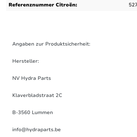
Referenznummer Citroën:
52
on 0 Bewertungen
werten Sie dieses Produkt!
chschnittliche Bewertung von 0 von 5 Sternen
Angaben zur Produktsicherheit:
len Sie Ihre Erfahrungen mit anderen Kunden.
Hersteller:
ewertung schreiben
NV Hydra Parts
Klaverbladstraat 2C
B-3560 Lummen
info@hydraparts.be