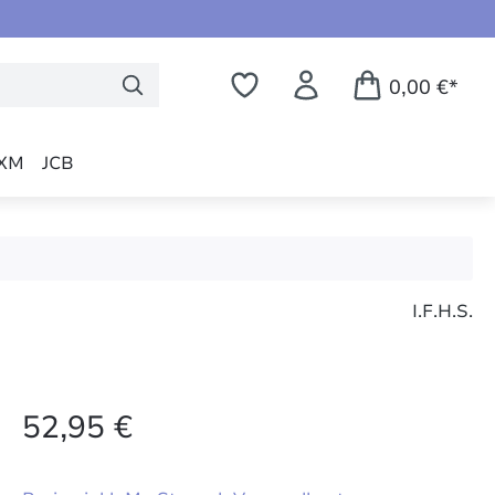
0,00 €*
XM
JCB
)
I.F.H.S.
52,95 €