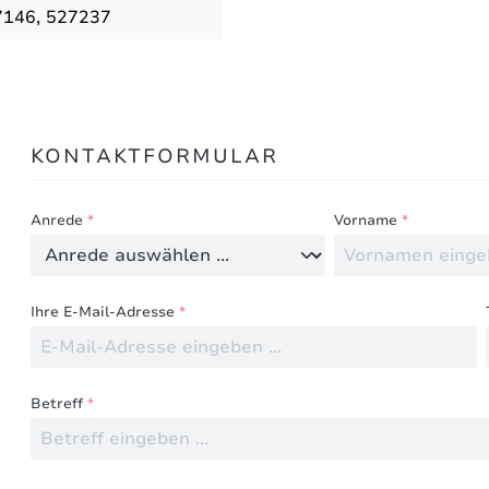
7146, 527237
Bewertungen nur in der aktuellen Sprache anzeigen.
KONTAKTFORMULAR
Keine Bewertungen gefunden. Teilen Sie Ihre Erfahru
Anrede
*
Vorname
*
Ihre E-Mail-Adresse
*
Betreff
*