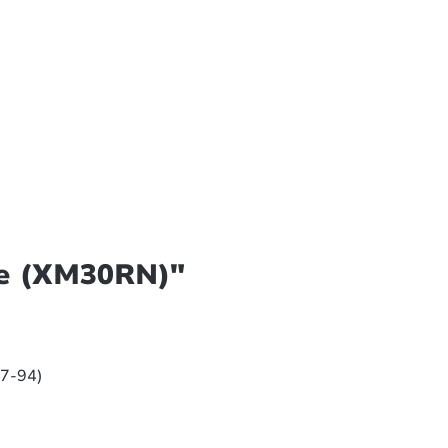
ve (XM30RN)"
07-94)