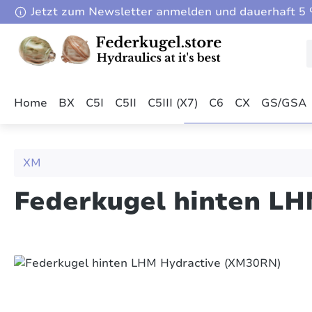
Jetzt zum Newsletter anmelden und dauerhaft 5 %
m Hauptinhalt springen
Zur Suche springen
Zur Hauptnavigation springen
Home
BX
C5I
C5II
C5III (X7)
C6
CX
GS/GSA
XM
Federkugel hinten L
Bildergalerie überspringen