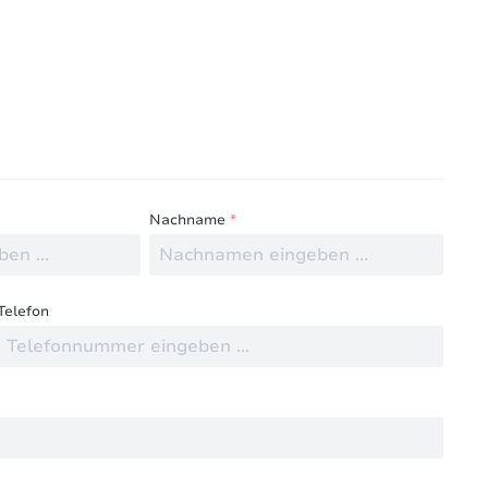
ngen mit anderen.
Nachname
*
Telefon