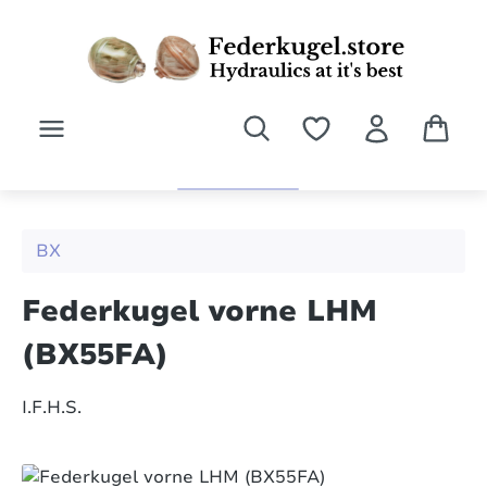
Zum Hauptinhalt springen
BX
Federkugel vorne LHM
(BX55FA)
I.F.H.S.
Bildergalerie überspringen