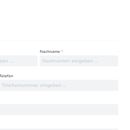
ngen mit anderen.
Nachname
*
Telefon