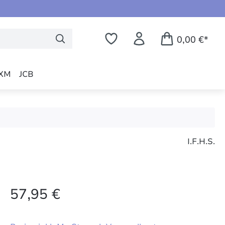
0,00 €*
XM
JCB
I.F.H.S.
57,95 €