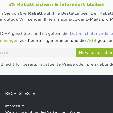
5% Rabatt sichern & informiert bleiben
en Sie von
5% Rabatt
auf Ihre Bestellungen. Der Rabatt
r gültig). Wir senden Ihnen maximal zwei E-Mails pro 
PTCHA geschützt und es gelten die
Datenschutzrichtlini
immungen
zur Kenntnis genommen und die
AGB
gelesen
Newsletter abo
lt nicht für bereits rabattierte Preise oder preisgebund
RECHTSTEXTE
Impressum
Widerrufsrecht für den Verkauf von Waren