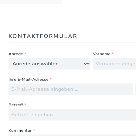
Bewertungen nur in der aktuellen Sprache anzeigen.
KONTAKTFORMULAR
Keine Bewertungen gefunden. Teilen Sie Ihre Erfahru
Anrede
*
Vorname
*
Ihre E-Mail-Adresse
*
Betreff
*
Kommentar
*