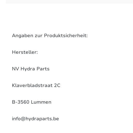
on 0 Bewertungen
werten Sie dieses Produkt!
chschnittliche Bewertung von 0 von 5 Sternen
Angaben zur Produktsicherheit:
len Sie Ihre Erfahrungen mit anderen Kunden.
Hersteller:
ewertung schreiben
NV Hydra Parts
Klaverbladstraat 2C
B-3560 Lummen
info@hydraparts.be