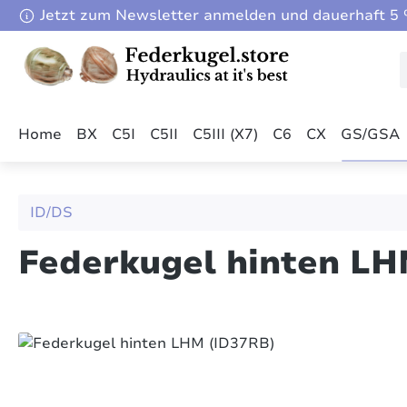
Jetzt zum Newsletter anmelden und dauerhaft 5 %
m Hauptinhalt springen
Zur Suche springen
Zur Hauptnavigation springen
Home
BX
C5I
C5II
C5III (X7)
C6
CX
GS/GSA
ID/DS
Federkugel hinten LH
Bildergalerie überspringen