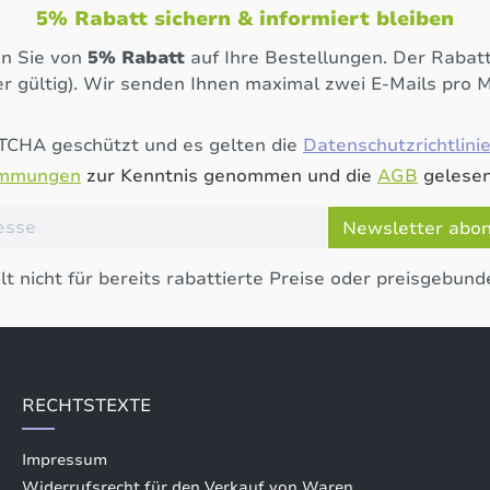
5% Rabatt sichern & informiert bleiben
en Sie von
5% Rabatt
auf Ihre Bestellungen. Der Rabatt
r gültig). Wir senden Ihnen maximal zwei E-Mails pro 
PTCHA geschützt und es gelten die
Datenschutzrichtlini
immungen
zur Kenntnis genommen und die
AGB
gelesen
Newsletter abo
lt nicht für bereits rabattierte Preise oder preisgebund
RECHTSTEXTE
Impressum
Widerrufsrecht für den Verkauf von Waren