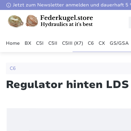
Jetzt zum Newsletter anmelden und dauerhaft 5 %
m Hauptinhalt springen
Zur Suche springen
Zur Hauptnavigation springen
Home
BX
C5I
C5II
C5III (X7)
C6
CX
GS/GSA
C6
Regulator hinten LDS
Bildergalerie überspringen