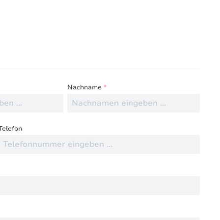
ngen mit anderen.
Nachname
*
Telefon