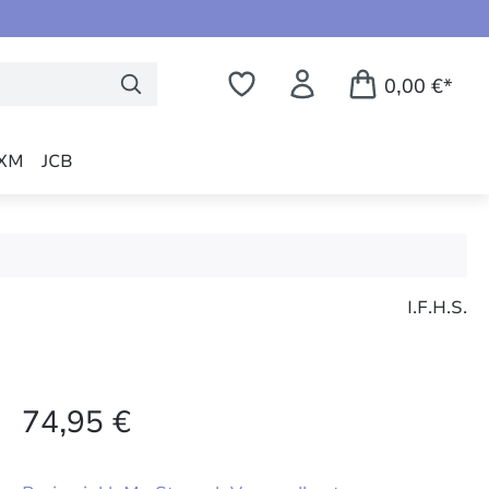
0,00 €*
XM
JCB
I.F.H.S.
74,95 €