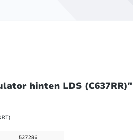
lator hinten LDS (C637RR)"
ORT)
527286