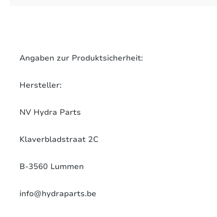
on 0 Bewertungen
werten Sie dieses Produkt!
chschnittliche Bewertung von 0 von 5 Sternen
Angaben zur Produktsicherheit:
len Sie Ihre Erfahrungen mit anderen Kunden.
Hersteller:
ewertung schreiben
NV Hydra Parts
Klaverbladstraat 2C
B-3560 Lummen
info@hydraparts.be