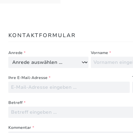
Bewertungen nur in der aktuellen Sprache anzeigen.
KONTAKTFORMULAR
Keine Bewertungen gefunden. Teilen Sie Ihre Erfahru
Anrede
*
Vorname
*
Ihre E-Mail-Adresse
*
Betreff
*
Kommentar
*