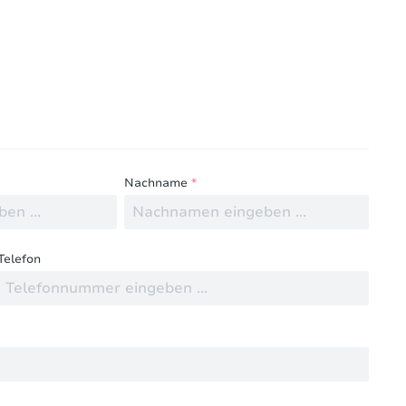
ngen mit anderen.
Nachname
*
Telefon