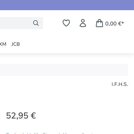
0,00 €*
XM
JCB
I.F.H.S.
52,95 €