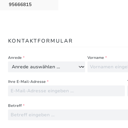
95666815
Bewertungen nur in der aktuellen Sprache anzeigen.
KONTAKTFORMULAR
Keine Bewertungen gefunden. Teilen Sie Ihre Erfahru
Anrede
*
Vorname
*
Ihre E-Mail-Adresse
*
Betreff
*