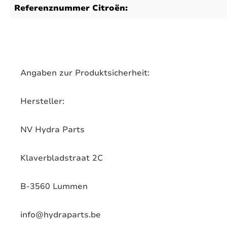
Referenznummer Citroën:
on 0 Bewertungen
werten Sie dieses Produkt!
chschnittliche Bewertung von 0 von 5 Sternen
Angaben zur Produktsicherheit:
len Sie Ihre Erfahrungen mit anderen Kunden.
Hersteller:
ewertung schreiben
NV Hydra Parts
Klaverbladstraat 2C
B-3560 Lummen
info@hydraparts.be