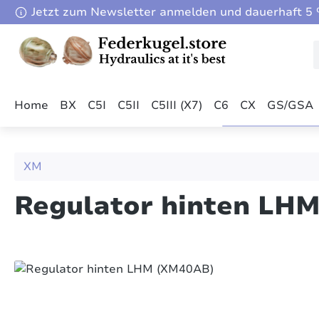
Jetzt zum Newsletter anmelden und dauerhaft 5 %
m Hauptinhalt springen
Zur Suche springen
Zur Hauptnavigation springen
Home
BX
C5I
C5II
C5III (X7)
C6
CX
GS/GSA
XM
Regulator hinten LH
Bildergalerie überspringen