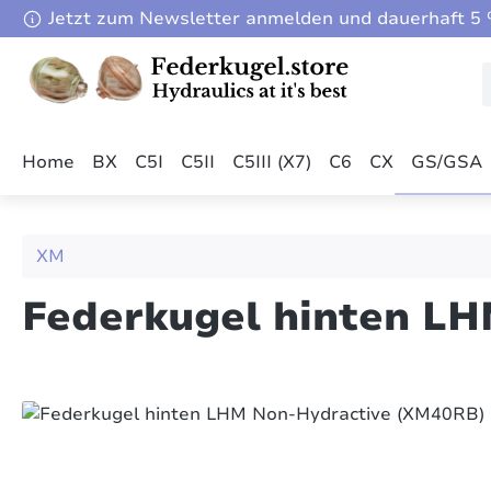
Jetzt zum Newsletter anmelden und dauerhaft 5 %
m Hauptinhalt springen
Zur Suche springen
Zur Hauptnavigation springen
Home
BX
C5I
C5II
C5III (X7)
C6
CX
GS/GSA
XM
Federkugel hinten L
Bildergalerie überspringen