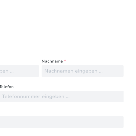
ngen mit anderen.
Nachname
*
Telefon