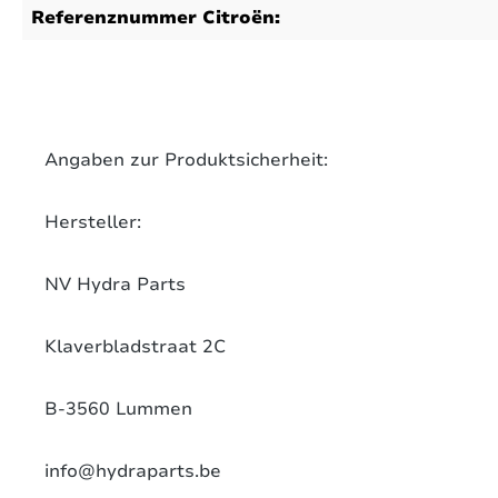
Referenznummer Citroën:
on 0 Bewertungen
werten Sie dieses Produkt!
chschnittliche Bewertung von 0 von 5 Sternen
Angaben zur Produktsicherheit:
len Sie Ihre Erfahrungen mit anderen Kunden.
Hersteller:
ewertung schreiben
NV Hydra Parts
Klaverbladstraat 2C
B-3560 Lummen
info@hydraparts.be