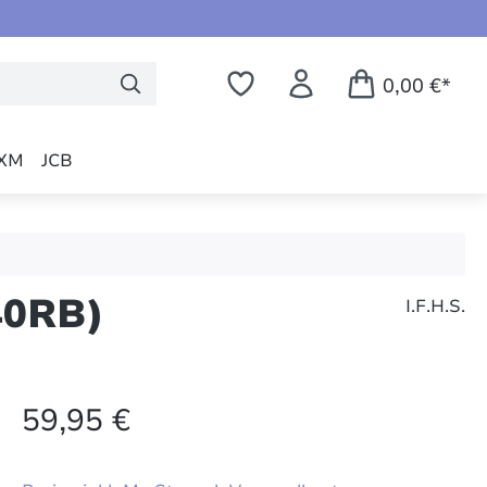
0,00 €*
XM
JCB
40RB)
I.F.H.S.
59,95 €